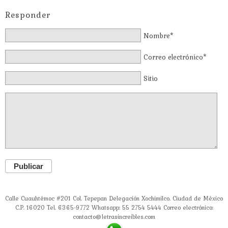
Responder
Nombre*
Correo electrónico*
Sitio
Publicar
Calle Cuauhtémoc #201 Col. Tepepan Delegación Xochimilco. Ciudad de México
C.P. 16020 Tel. 6365-9772 Whatsapp: 55 2754 5444 Correo electrónico:
contacto@letrasincreibles.com