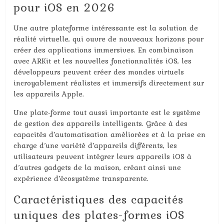
pour iOS en 2026
Une autre plateforme intéressante est la solution de
réalité virtuelle, qui ouvre de nouveaux horizons pour
créer des applications immersives. En combinaison
avec ARKit et les nouvelles fonctionnalités iOS, les
développeurs peuvent créer des mondes virtuels
incroyablement réalistes et immersifs directement sur
les appareils Apple.
Une plate-forme tout aussi importante est le système
de gestion des appareils intelligents. Grâce à des
capacités d’automatisation améliorées et à la prise en
charge d’une variété d’appareils différents, les
utilisateurs peuvent intégrer leurs appareils iOS à
d’autres gadgets de la maison, créant ainsi une
expérience d’écosystème transparente.
Caractéristiques des capacités
uniques des plates-formes iOS